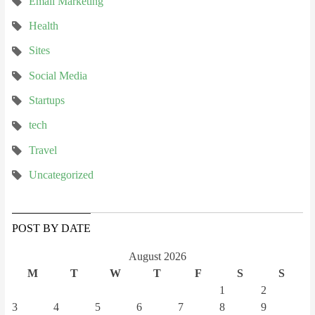
Email Marketing
Health
Sites
Social Media
Startups
tech
Travel
Uncategorized
POST BY DATE
August 2026
M
T
W
T
F
S
S
1
2
3
4
5
6
7
8
9